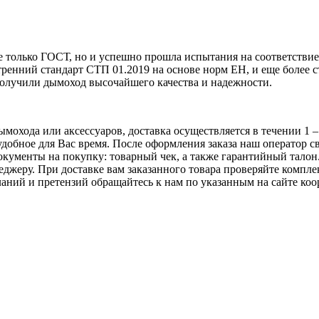
не только ГОСТ, но и успешно прошла испытания на соответств
ренний стандарт СТП 01.2019 на основе норм EН, и еще более с
олучили дымоход высочайшего качества и надежности.
охода или аксессуаров, доставка осуществляется в течении 1 – 2
удобное для Вас время. После оформления заказа наш оператор 
документы на покупку: товарный чек, а также гарантийный тало
джеру. При доставке вам заказанного товара проверяйте комплек
аний и претензий обращайтесь к нам по указанным на сайте коо