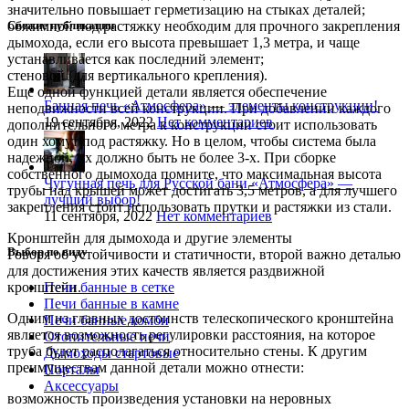
значительно повышает герметизацию на стыках деталей;
обжимной под растяжку необходим для прочного закрепления
Свежие публикации
дымохода, если его высота превышает 1,3 метра, и чаще
устанавливается как последний элемент;
стеновой (для вертикального крепления).
Еще одной функцией детали является обеспечение
Банная печь «Атмосфера» — элементы конструкции!
неподвижности всей конструкции. При добавлении каждого
19 сентября, 2022
Нет комментариев
дополнительного метра к конструкции стоит использовать
один хомут под растяжку. Но в целом, чтобы система была
надежной, их должно быть не более 3-х. При сборке
собственного дымохода помните, что максимальная высота
Чугунная печь для Русской бани «Атмосфера» —
трубы над крышей может достигать 3,5 метров, а для лучшего
лучший выбор!
закрепления стоит использовать прутки и растяжки из стали.
11 сентября, 2022
Нет комментариев
Кронштейн для дымохода и другие элементы
Выбор по виду
Говоря об устойчивости и статичности, второй важно деталью
для достижения этих качеств является раздвижной
кронштейн.
Печи банные в сетке
Печи банные в камне
Одним из главных достоинств телескопического кронштейна
Печи банные комби
является возможность регулировки расстояния, на которое
Отопительные печи
труба будет располагаться относительно стены. К другим
Дымоходы стартовые
преимуществам данной детали можно отнести:
Порталы
Аксессуары
возможность произведения установки на неровных