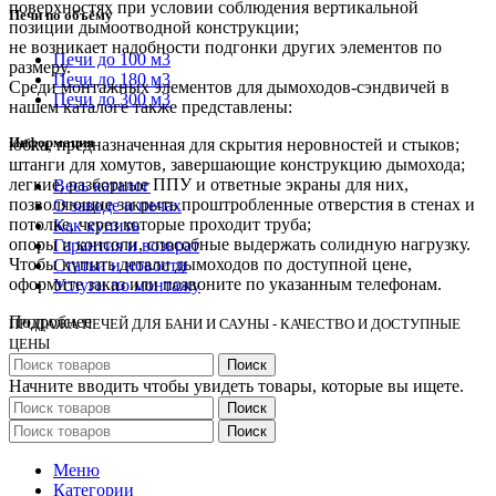
поверхностях при условии соблюдения вертикальной
Печи по объёму
позиции дымоотводной конструкции;
не возникает надобности подгонки других элементов по
Печи до 100 м3
размеру.
Печи до 180 м3
Среди монтажных элементов для дымоходов-сэндвичей в
Печи до 300 м3
нашем каталоге также представлены:
Информация
юбка, предназначенная для скрытия неровностей и стыков;
штанги для хомутов, завершающие конструкцию дымохода;
легкие, разборные ППУ и ответные экраны для них,
Весь каталог
позволяющие закрыть проштробленные отверстия в стенах и
О заводе и печах
потолке, через которые проходит труба;
Как купить
опоры и консоли, способные выдержать солидную нагрузку.
Гарантия и возврат
Чтобы купить детали дымоходов по доступной цене,
Статьи и новости
оформите заказ или позвоните по указанным телефонам.
Услуги по монтажу
Подробнее
ПРОДАЖА ПЕЧЕЙ ДЛЯ БАНИ И САУНЫ - КАЧЕСТВО И ДОСТУПНЫЕ
ЦЕНЫ
Поиск
Начните вводить чтобы увидеть товары, которые вы ищете.
Поиск
Поиск
Меню
Категории