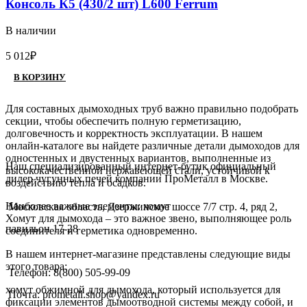
Консоль К5 (430/2 шт) L600 Ferrum
В наличии
5 012
₽
В КОРЗИНУ
Для составных дымоходных труб важно правильно подобрать
секции, чтобы обеспечить полную герметизацию,
долговечность и корректность эксплуатации. В нашем
онлайн-каталоге вы найдете различные детали дымоходов для
одностенных и двустенных вариантов, выполненные из
Наш специализированный интернет-бутик официальный
высококачественной нержавеющей стали, устойчивой к
дилер чугунных печей компании ПроМеталл в Москве.
воздействию тепла и осадков.
Наиболее важные элементы: хомут
Московская область, Дзержинское шоссе 7/7 стр. 4, ряд 2,
Хомут для дымохода – это важное звено, выполняющее роль
павильон 17-28
соединителя и герметика одновременно.
В нашем интернет-магазине представлены следующие виды
этого товара:
Телефон: 8(800) 505-99-09
хомут обжимной для дымохода, который используется для
Почта: prometall.shop@yandex.ru
фиксации элементов дымоотводной системы между собой, и