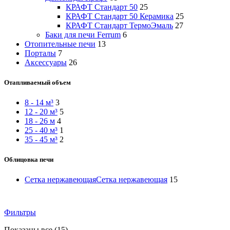
КРАФТ Стандарт 50
25
КРАФТ Стандарт 50 Керамика
25
КРАФТ Стандарт ТермоЭмаль
27
Баки для печи Ferrum
6
Отопительные печи
13
Порталы
7
Аксессуары
26
Отапливаемый объем
8 - 14 м³
3
12 - 20 м³
5
18 - 26 м
4
25 - 40 м³
1
35 - 45 м³
2
Облицовка печи
Сетка нержавеющая
Сетка нержавеющая
15
Фильтры
Цены:
Показаны все (15)