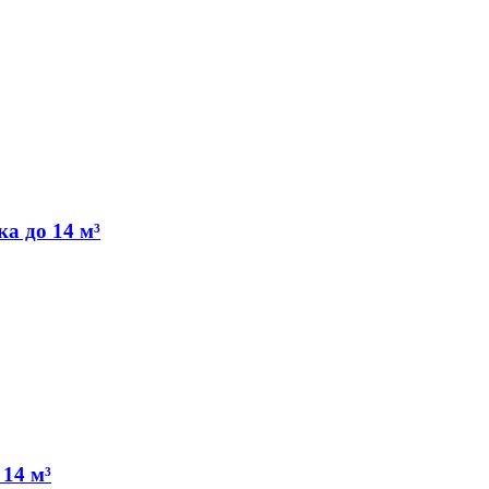
а до 14 м³
14 м³