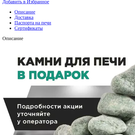
Добавить в Избранное
«Атмосфера
L»
Описание
NEW
Доставка
в
Паспорта на печи
ламелях
Сертификаты
Пироксенит
+
Описание
сетка
до
20м³