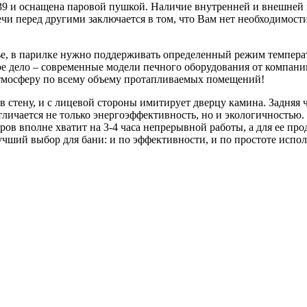
39 и оснащена паровой пушкой. Наличие внутренней и внешней
чи перед другими заключается в том, что Вам нет необходимост
ье, в парилке нужно поддерживать определенный режим темпера
ое дело – современные модели печного оборудования от компан
атмосферу по всему объему протапливаемых помещений!
 стену, и с лицевой стороны имитирует дверцу камина. Задняя 
личается не только энергоэффективность, но и экологичностью. 
ов вполне хватит на 3-4 часа непрерывной работы, а для ее про
лучший выбор для бани: и по эффективности, и по простоте испо