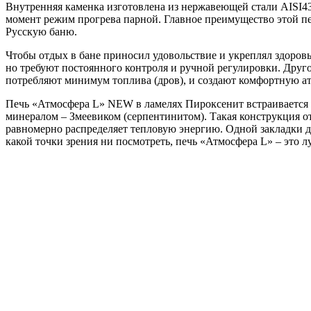
Внутренняя каменка изготовлена из нержавеющей стали AISI4
момент режим прогрева парной. Главное преимущество этой пе
Русскую баню.
Чтобы отдых в бане приносил удовольствие и укреплял здоров
но требуют постоянного контроля и ручной регулировки. Друг
потребляют минимум топлива (дров), и создают комфортную 
Печь «Атмосфера L» NEW в ламелях Пироксенит встраивается в
минералом – Змеевиком (серпентинитом). Такая конструкция от
равномерно распределяет тепловую энергию. Одной закладки др
какой точки зрения ни посмотреть, печь «Атмосфера L» – это 