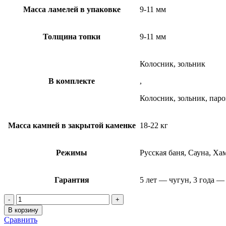
Масса ламелей в упаковке
9-11 мм
Толщина топки
9-11 мм
Колосник, зольник
В комплекте
,
Колосник, зольник, пар
Масса камней в закрытой каменке
18-22 кг
Режимы
Русская баня, Сауна, Ха
Гарантия
5 лет — чугун, 3 года —
Количество
товара
В корзину
Банная
Сравнить
печь