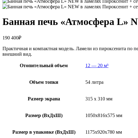
Банная печь «Атмосфера L» N
190 400
₽
Практичная и компактная модель. Ламели из пироксенита по 
внешний вид.
Отопительный объем
12 — 20 м³
Объем топки
54 литра
Размер экрана
315 х 310 мм
Размер (ВхДхШ)
1050х816х575 мм
Размер в упаковке (ВхДхШ)
1175х920х780 мм