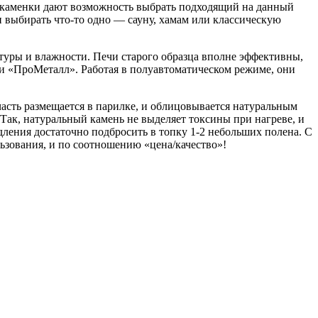
 каменки дают возможность выбрать подходящий на данный
и выбирать что-то одно — сауну, хамам или классическую
туры и влажности. Печи старого образца вполне эффективны,
ии «ПроМеталл». Работая в полуавтоматическом режиме, они
часть размещается в парилке, и облицовывается натуральным
Так, натуральный камень не выделяет токсины при нагреве, и
дления достаточно подбросить в топку 1-2 небольших полена. С
льзования, и по соотношению «цена/качество»!