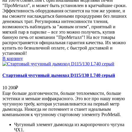
на 100% совместим с оригинальными моделями печей
"ПроМеталл", и может быть установлен в кратчайшие сроки.
Эффективность оборудования останется на том же уровне, и
вы сможете наслаждаться банными процедурами без лишних
денежных трат. Регулировка интенсивности тления,
возможность наблюдать за "живым огнем", приятный и
мягкий пар в парилке – все это можно получить, купив
банную печь от компании "ПроМеталл"! На все товары
распространяется официальная гарантия качества. Их можно
купить по безналичной оплате, с быстрой доставкой и
установкой!
В корзину
Стартовый чугунный дымоход D115/130 L740 серый
10 200
₽
Еще больше долговечности, больше теплоемкости, больше
эстетики и меньше инфракрасного. Это все про нашу новую
чугунную требу, которая устанавливается на первый метр
дымохода. Никогда не потемнеет и станет идеальным
компаньоном к чугунному стартовому элементу ProMetall.
Чугунный элемент дымохода из жаропрочного чугуна
ЧХ1.