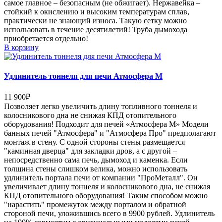
самое главное – безопасным (не обжигает). Нержавейка –
стойкий к окислению и высоким температурам сплав,
практически не знающий износа. Такую сетку можно
использовать в течение десятилетий! Труба дымохода
приобретается отдельно!
В корзину
Удлинитель тоннеля для печи Атмосфера М
11 900
₽
Позволяет легко увеличить длину топливного тоннеля и
колосникового дна не снижая КПД отопительного
оборудования! Подходит для печей «Атмосфера М» Модели
банных печей "Атмосфера" и "Атмосфера Про" предполагают
монтаж в стену. С одной стороны стены размещается
"каминная дверца" для закладки дров, а с другой –
непосредственно сама печь, дымоход и каменка. Если
толщина стены слишком велика, можно использовать
удлинитель портала печи от компании "ПроМеталл". Он
увеличивает длину тоннеля и колосникового дна, не снижая
КПД отопительного оборудования! Таким способом можно
"нарастить" промежуток между порталом и обратной
стороной печи, уложившись всего в 9900 рублей. Удлинитель