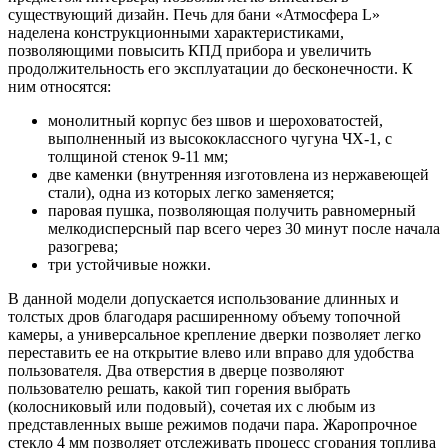
существующий дизайн. Печь для бани «Атмосфера L»
наделена конструкционными характеристиками,
позволяющими повысить КПД прибора и увеличить
продолжительность его эксплуатации до бесконечности. К
ним относятся:
монолитный корпус без швов и шероховатостей,
выполненный из высококлассного чугуна ЧХ-1, с
толщиной стенок 9-11 мм;
две каменки (внутренняя изготовлена из нержавеющей
стали), одна из которых легко заменяется;
паровая пушка, позволяющая получить равномерный
мелкодисперсный пар всего через 30 минут после начала
разогрева;
три устойчивые ножки.
В данной модели допускается использование длинных и
толстых дров благодаря расширенному объему топочной
камеры, а универсальное крепление дверки позволяет легко
переставить ее на открытие влево или вправо для удобства
пользователя. Два отверстия в дверце позволяют
пользователю решать, какой тип горения выбрать
(колосниковый или подовый), сочетая их с любым из
представленных выше режимов подачи пара. Жаропрочное
стекло 4 мм позволяет отслеживать процесс сгорания топлива