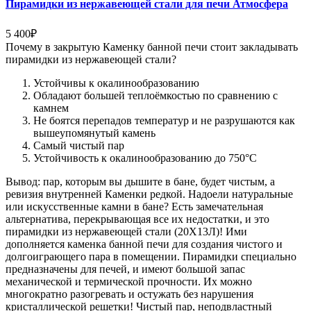
Пирамидки из нержавеющей стали для печи Атмосфера
5 400
₽
Почему в закрытую Каменку банной печи стоит закладывать
пирамидки из нержавеющей стали?
Устойчивы к окалинообразованию
Обладают большей теплоёмкостью по сравнению с
камнем
Не боятся перепадов температур и не разрушаются как
вышеупомянутый камень
Самый чистый пар
Устойчивость к окалинообразованию до 750°C
Вывод: пар, которым вы дышите в бане, будет чистым, а
ревизия внутренней Каменки редкой. Надоели натуральные
или искусственные камни в бане? Есть замечательная
альтернатива, перекрывающая все их недостатки, и это
пирамидки из нержавеющей стали (20Х13Л)! Ими
дополняется каменка банной печи для создания чистого и
долгоиграющего пара в помещении. Пирамидки специально
предназначены для печей, и имеют большой запас
механической и термической прочности. Их можно
многократно разогревать и остужать без нарушения
кристаллической решетки! Чистый пар, неподвластный