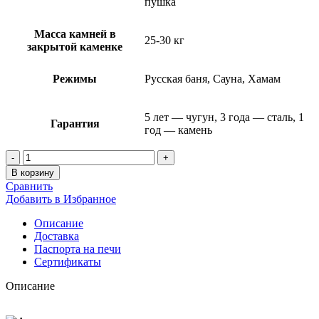
пушка
Масса камней в
25-30 кг
закрытой каменке
Режимы
Русская баня, Сауна, Хамам
5 лет — чугун, 3 года — сталь, 1
Гарантия
год — камень
Количество
товара
В корзину
Банная
Сравнить
печь
Добавить в Избранное
«Атмосфера
L»
Описание
NEW
Доставка
в
Паспорта на печи
ламелях
Сертификаты
Верде
Гватемала
Описание
до
20