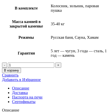
Колосник, зольник, паровая
В комплекте
пушка
Масса камней в
35-40 кг
закрытой каменке
Режимы
Русская баня, Сауна, Хамам
5 лет — чугун, 3 года — сталь, 1
Гарантия
год — камень
Количество
товара
В корзину
Банная
Сравнить
печь
Добавить в Избранное
«Атмосфера
XL»
Описание
NEW
Доставка
в
Паспорта на печи
ламелях
Сертификаты
Талькохлорит
+
Описание