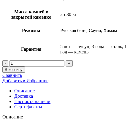
Масса камней в
25-30 кг
закрытой каменке
Режимы
Русская баня, Сауна, Хамам
5 лет — чугун, 3 года — сталь, 1
Гарантия
год — камень
Количество
товара
В корзину
Банная
Сравнить
печь
Добавить в Избранное
«Атмосфера
XL»
Описание
в
Доставка
облицовке
Паспорта на печи
Пироксенит
Сертификаты
до
26
Описание
м³