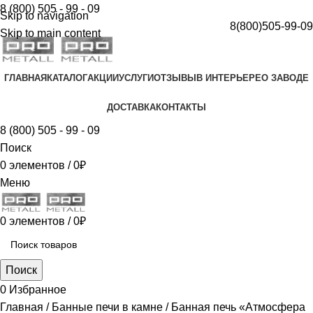
8 (800) 505 - 99 - 09
Skip to navigation
8(800)505-99-09
Skip to main content
ГЛАВНАЯ
КАТАЛОГ
АКЦИИ
УСЛУГИ
ОТЗЫВЫ
В ИНТЕРЬЕРЕ
О ЗАВОДЕ
ДОСТАВКА
КОНТАКТЫ
8 (800) 505 - 99 - 09
Поиск
0
элементов
/
0
₽
Меню
0
элементов
/
0
₽
Поиск
0
Избранное
Главная
Банные печи в камне
Банная печь «Атмосфера