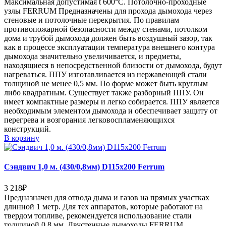
Максимальная допустимая t 600°C. Потолочно-проходные
узлы FERRUM Предназначены для прохода дымохода через
стеновые и потолочные перекрытия. По правилам
противопожарной безопасности между стенами, потолком
дома и трубой дымохода должен быть воздушный зазор, так
как в процессе эксплуатации температура внешнего контура
дымохода значительно увеличивается, и предметы,
находящиеся в непосредственной близости от дымохода, будут
нагреваться. ППУ изготавливается из нержавеющей стали
толщиной не менее 0,5 мм. По форме может быть круглым
либо квадратным. Существует также разборный ППУ. Он
имеет компактные размеры и легко собирается. ППУ является
необходимым элементом дымохода и обеспечивает защиту от
перегрева и возгорания легковоспламеняющихся
конструкций.
В корзину
Сэндвич 1,0 м. (430/0,8мм) D115х200 Ferrum
3 218
₽
Предназначен для отвода дыма и газов на прямых участках
длинной 1 метр. Для тех аппаратов, которые работают на
твердом топливе, рекомендуется использование стали
толщиной 0,8 мм. Двустенные дымоходы FERRUM