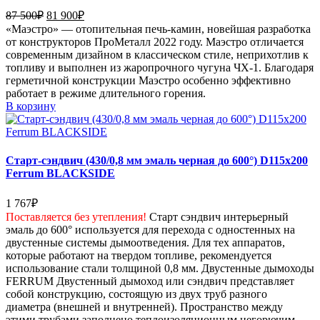
Первоначальная
Текущая
87 500
₽
81 900
₽
цена
цена:
«Маэстро» — отопительная печь-камин, новейшая разработка
составляла
81
от конструкторов ПроМеталл 2022 году. Маэстро отличается
87
900₽.
современным дизайном в классическом стиле, неприхотлив к
500₽.
топливу и выполнен из жаропрочного чугуна ЧХ-1. Благодаря
герметичной конструкции Маэстро особенно эффективно
работает в режиме длительного горения.
В корзину
Старт-сэндвич (430/0,8 мм эмаль черная до 600°) D115х200
Ferrum BLACKSIDE
1 767
₽
Поставляется без утепления!
Старт сэндвич интерьерный
эмаль до 600° используется для перехода с одностенных на
двустенные системы дымоотведения. Для тех аппаратов,
которые работают на твердом топливе, рекомендуется
использование стали толщиной 0,8 мм. Двустенные дымоходы
FERRUM Двустенный дымоход или сэндвич представляет
собой конструкцию, состоящую из двух труб разного
диаметра (внешней и внутренней). Пространство между
этими трубами заполнено теплоизоляционным негорючим