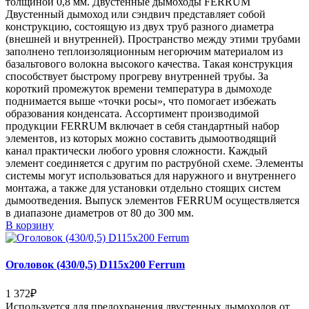
толщиной 0,8 мм. Двустенные дымоходы FERRUM
Двустенный дымоход или сэндвич представляет собой
конструкцию, состоящую из двух труб разного диаметра
(внешней и внутренней). Пространство между этими трубами
заполнено теплоизоляционным негорючим материалом из
базальтового волокна высокого качества. Такая конструкция
способствует быстрому прогреву внутренней трубы. За
короткий промежуток времени температура в дымоходе
поднимается выше «точки росы», что помогает избежать
образования конденсата. Ассортимент производимой
продукции FERRUM включает в себя стандартный набор
элементов, из которых можно составить дымоотводящий
канал практически любого уровня сложности. Каждый
элемент соединяется с другим по раструбной схеме. Элементы
системы могут использоваться для наружного и внутреннего
монтажа, а также для установки отдельно стоящих систем
дымоотведения. Выпуск элементов FERRUM осуществляется
в диапазоне диаметров от 80 до 300 мм.
В корзину
Оголовок (430/0,5) D115х200 Ferrum
1 372
₽
Используется для предохранения двустенных дымоходов от