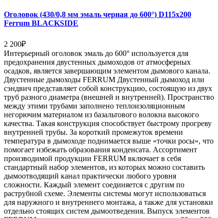
Оголовок (430/0,8 мм эмаль черная до 600°) D115х200
Ferrum BLACKSIDE
2 200
₽
Интерьерный оголовок эмаль до 600° используется для
предохранения двустенных дымоходов от атмосферных
осадков, является завершающим элементом дымового канала.
Двустенные дымоходы FERRUM Двустенный дымоход или
сэндвич представляет собой конструкцию, состоящую из двух
труб разного диаметра (внешней и внутренней). Пространство
между этими трубами заполнено теплоизоляционным
негорючим материалом из базальтового волокна высокого
качества. Такая конструкция способствует быстрому прогреву
внутренней трубы. За короткий промежуток времени
температура в дымоходе поднимается выше «точки росы», что
помогает избежать образования конденсата. Ассортимент
производимой продукции FERRUM включает в себя
стандартный набор элементов, из которых можно составить
дымоотводящий канал практически любого уровня
сложности. Каждый элемент соединяется с другим по
раструбной схеме. Элементы системы могут использоваться
для наружного и внутреннего монтажа, а также для установки
отдельно стоящих систем дымоотведения. Выпуск элементов