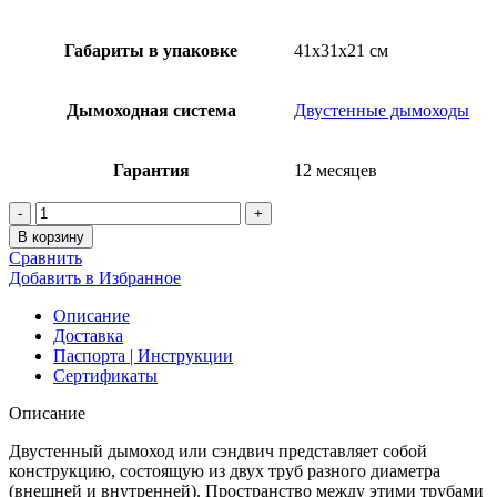
Габариты в упаковке
41x31x21 см
Дымоходная система
Двустенные дымоходы
Гарантия
12 месяцев
Количество
товара
В корзину
Сэндвич-
Сравнить
тройник
Добавить в Избранное
135°
(430/0,8мм)
Описание
D115х200
Доставка
Ferrum
Паспорта | Инструкции
Сертификаты
Описание
Двустенный дымоход или сэндвич представляет собой
конструкцию, состоящую из двух труб разного диаметра
(внешней и внутренней). Пространство между этими трубами