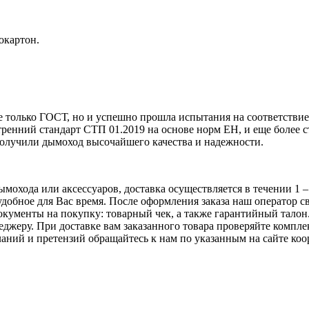
окартон.
не только ГОСТ, но и успешно прошла испытания на соответств
ренний стандарт СТП 01.2019 на основе норм EН, и еще более с
олучили дымоход высочайшего качества и надежности.
охода или аксессуаров, доставка осуществляется в течении 1 – 2
удобное для Вас время. После оформления заказа наш оператор 
документы на покупку: товарный чек, а также гарантийный тало
джеру. При доставке вам заказанного товара проверяйте комплек
аний и претензий обращайтесь к нам по указанным на сайте коо