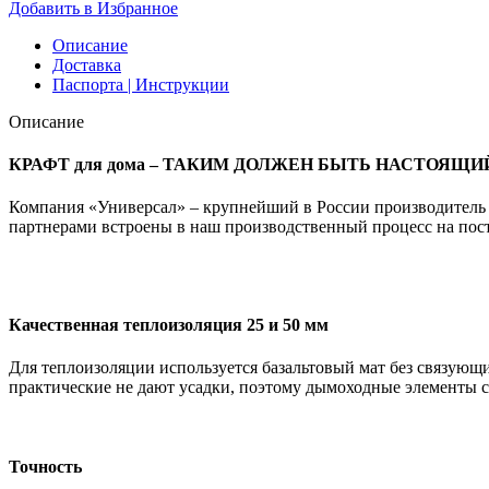
Стандарт-50
Добавить в Избранное
Керамика
ТермоЭмаль
Описание
сэндвич-
Доставка
колено
Паспорта | Инструкции
45°
(316/0,8/304/0,5)
Описание
D115х200
КРАФТ для дома – ТАКИМ ДОЛЖЕН БЫТЬ НАСТОЯЩИ
Компания «Универсал» – крупнейший в России производитель 
партнерами встроены в наш производственный процесс на пос
Качественная теплоизоляция 25 и 50 мм
Для теплоизоляции используется базальтовый мат без связующи
практические не дают усадки, поэтому дымоходные элементы с
Точность